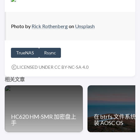
Photo by
Rick Rothenberg
on
Unsplash
TrueNAS
Rsync
LICENSED UNDER CC BY-NC-SA 4.0
相关文章
HC620 HM-SMR 加密盘上
在 btrfs 文件系
手
装 AOSC OS