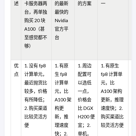
述
卡服务器两
的最新
的方案
一
部
台，再单独
最快的
渠
购买 20 块
Nvidia
修
A100（甚
官方平
至感觉都不
台
够）
优
1. 没有 fp8
1. 有原
1. 周边
1. 有原生
1
点
计算单元，
生 fp8
配置可
fp8 计算单
货
最近抛货比
计算单
以选低
元，比
有
较多，价格
元，比
一点，
A100 架构
修
有所降低；
A100 架
价格会
更新，推理
买
2. 购买渠道
构更
比 DGX
速度快；2.
比较灵活方
新，推
H200 便
购买渠道比
便
理速度
宜；2.
较灵活方便
快；2.
单机，