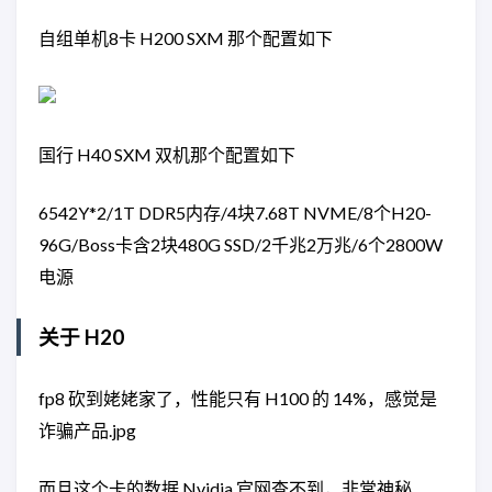
自组单机8卡 H200 SXM 那个配置如下
国行 H40 SXM 双机那个配置如下
6542Y*2/1T DDR5内存/4块7.68T NVME/8个H20-
96G/Boss卡含2块480G SSD/2千兆2万兆/6个2800W
电源
关于 H20
fp8 砍到姥姥家了，性能只有 H100 的 14%，感觉是
诈骗产品.jpg
而且这个卡的数据 Nvidia 官网查不到，非常神秘