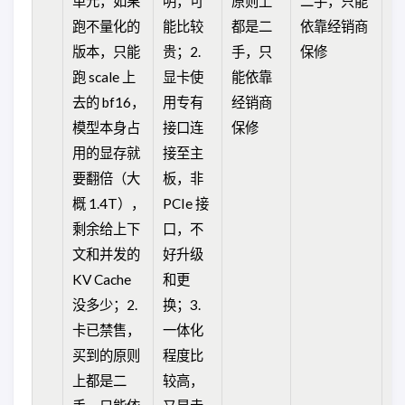
单元，如果
明，可
原则上
二手，只能
官
跑不量化的
能比较
都是二
依靠经销商
D
版本，只能
贵；2.
手，只
保修
2
跑 scale 上
显卡使
能依靠
计
去的 bf16，
用专有
经销商
但
模型本身占
接口连
保修
砍
用的显存就
接至主
体
要翻倍（大
板，非
充
概 1.4T），
PCIe 接
剩余给上下
口，不
文和并发的
好升级
KV Cache
和更
没多少；2.
换；3.
卡已禁售，
一体化
买到的原则
程度比
上都是二
较高，