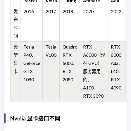
Pascal
Volta
Turing
Ampere
Ada
H
发
2016
2017
2018
2020
2022
2
布
时
间
典
Tesla
Tesla
Quadro
RTX
RTX
型
P40、
V100
RTX
A6000（现
6000
显
GeForce
6000、
在 GPU）
Ada、
卡
GTX
RTX
服务器用
L40、
1080
2080
的、
RTX
A100、
4090
RTX 3090
Nvidia 显卡接口不同