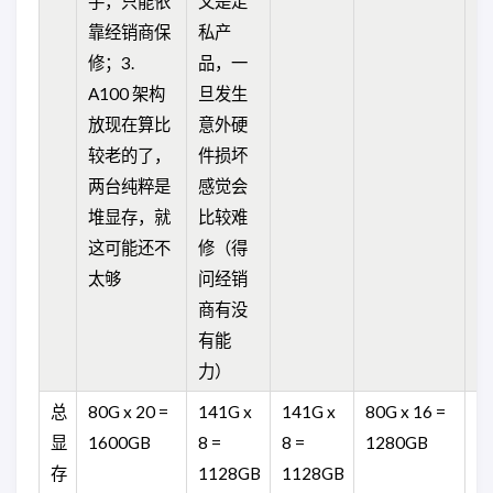
手，只能依
又是走
靠经销商保
私产
修；3.
品，一
A100 架构
旦发生
放现在算比
意外硬
较老的了，
件损坏
两台纯粹是
感觉会
堆显存，就
比较难
这可能还不
修（得
太够
问经销
商有没
有能
力）
总
80G x 20 =
141G x
141G x
80G x 16 =
96
显
1600GB
8 =
8 =
1280GB
1
存
1128GB
1128GB