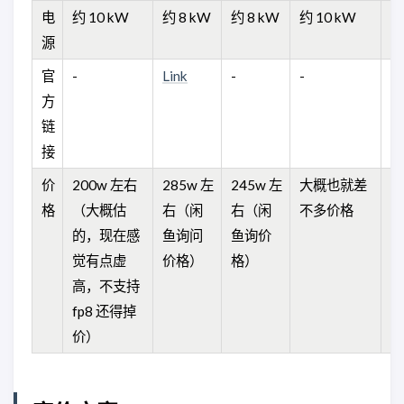
电
约 10 kW
约 8 kW
约 8 kW
约 10 kW
-
源
官
-
Link
-
-
-
方
链
接
价
200w 左右
285w 左
245w 左
大概也就差
2
格
（大概估
右（闲
右（闲
不多价格
（
的，现在感
鱼询问
鱼询价
E
觉有点虚
价格）
格）
（
高，不支持
格
fp8 还得掉
价）