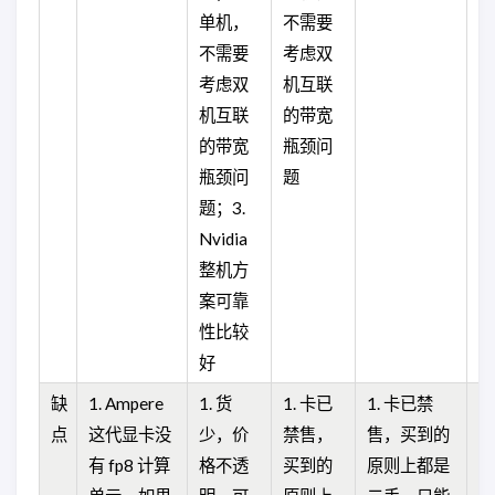
单机，
不需要
不需要
考虑双
考虑双
机互联
机互联
的带宽
的带宽
瓶颈问
瓶颈问
题
题；3.
Nvidia
整机方
案可靠
性比较
好
缺
1. Ampere
1. 货
1. 卡已
1. 卡已禁
1
点
这代显卡没
少，价
禁售，
售，买到的
特
有 fp8 计算
格不透
买到的
原则上都是
且