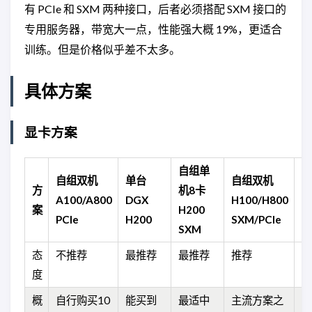
有 PCIe 和 SXM 两种接口，后者必须搭配 SXM 接口的
专用服务器，带宽大一点，性能强大概 19%，更适合
训练。但是价格似乎差不太多。
具体方案
显卡方案
自组单
自组双机
单台
自组双机
方
机8卡
国
A100/A800
DGX
H100/H800
案
H200
S
PCIe
H200
SXM/PCIe
SXM
态
不推荐
最推荐
最推荐
推荐
不
度
概
自行购买10
能买到
最适中
主流方案之
好