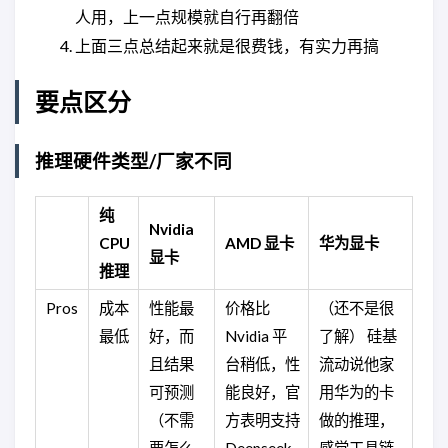
人用，上一点规模就自行再翻倍
上面三点总结起来就是很费钱，有实力再搞
要点区分
推理硬件类型/厂家不同
纯
Nvidia
CPU
AMD 显卡
华为显卡
显卡
推理
Pros
成本
性能最
价格比
（还不是很
最低
好，而
Nvidia 平
了解） 硅基
且结果
台稍低，性
流动说他家
可预测
能良好，官
用华为的卡
（不需
方表明支持
做的推理，